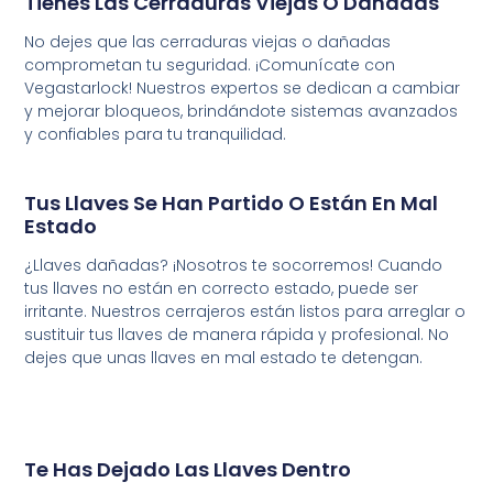
Tienes Las Cerraduras Viejas O Dañadas
No
dejes
que
las
cerraduras
viejas
o
dañadas
comprometan
tu
seguridad.
¡Comunícate
con
Vegastarlock!
Nuestros
expertos
se
dedican
a
cambiar
y
mejorar
bloqueos
,
brindándote
sistemas
avanzados
y
confiables
para
tu
tranquilidad
.
Tus Llaves Se Han Partido O Están En Mal
Estado
¿Llaves dañadas? ¡Nosotros te socorremos! Cuando
tus llaves no están en correcto estado, puede ser
irritante. Nuestros cerrajeros están listos para arreglar o
sustituir tus llaves de manera rápida y profesional. No
dejes que unas llaves en mal estado te detengan.
Te Has Dejado Las Llaves Dentro