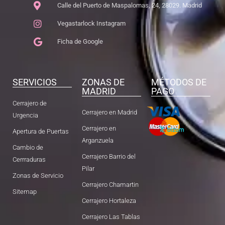
Calle del Puerto de Maspalomas, 24, 28029. Madrid
Vegastarlock Instagram
Ficha de Google
SERVICIOS
ZONAS DE
MÉTODOS DE
MADRID
PAGO
Cerrajero de
Cerrajero en Madrid
Urgencia
Cerrajero en
Apertura de Puertas
Arganzuela
Cambio de
Cerrajero Barrio del
Cerrraduras
Pilar
Zonas de Servicio
Cerrajero Chamartin
Sitemap
Cerrajero Hortaleza
Cerrajero Las Tablas