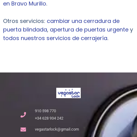
en Bravo Murillo
.
Otros servicios:
cambiar una cerradura de
puerta blindada
,
apertura de puertas urgente
y
todos nuestros servicios de cerrajería
.
910 598 770
+34 628 934 242
vegastarlock@gmail.com