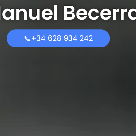
Manuel Becerr
📞+34 628 934 242