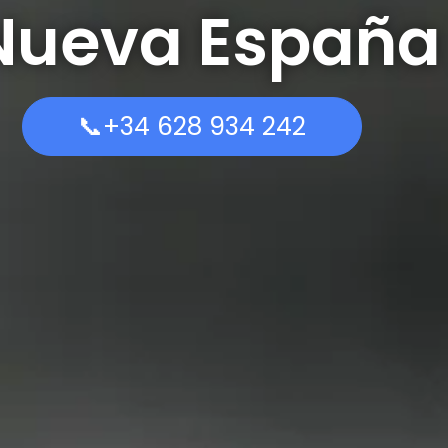
Nueva España
📞+34 628 934 242