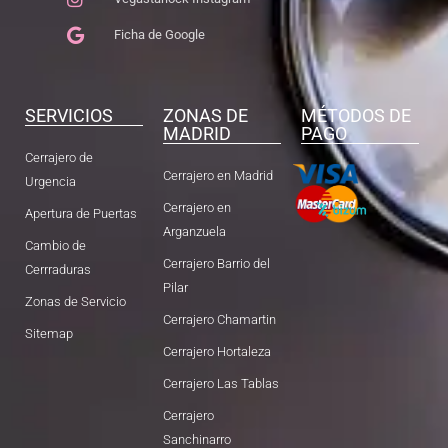
Ficha de Google
SERVICIOS
ZONAS DE
MÉTODOS DE
MADRID
PAGO
Cerrajero de
Cerrajero en Madrid
Urgencia
Cerrajero en
Apertura de Puertas
Arganzuela
Cambio de
Cerrajero Barrio del
Cerrraduras
Pilar
Zonas de Servicio
Cerrajero Chamartin
Sitemap
Cerrajero Hortaleza
Cerrajero Las Tablas
Cerrajero
Sanchinarro