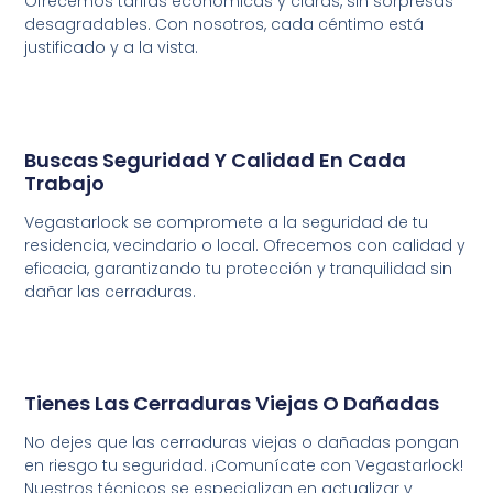
Ofrecemos tarifas económicas y claras, sin sorpresas
desagradables. Con nosotros, cada céntimo está
justificado y a la vista.
Buscas Seguridad Y Calidad En Cada
Trabajo
Vegastarlock se compromete a la seguridad de tu
residencia, vecindario o local. Ofrecemos con calidad y
eficacia, garantizando tu protección y tranquilidad sin
dañar las cerraduras.
Tienes Las Cerraduras Viejas O Dañadas
No
dejes
que
las
cerraduras
viejas
o
dañadas
pongan
en
riesgo
tu
seguridad.
¡Comunícate
con
Vegastarlock!
Nuestros
técnicos
se
especializan
en
actualizar
y